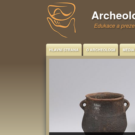
Jump to Content
Archeol
Edukace a prezen
HLAVNÍ STRANA
O ARCHEOLOGII
MÉDIA