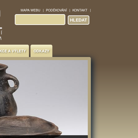
MAPA WEBU
PODĚKOVÁNÍ
KONTAKT
Vyhledávání
HLEDAT
KCE A VÝLETY
ODKAZY