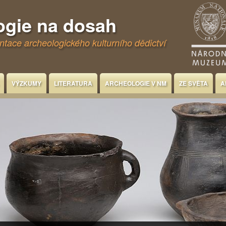
ogie na dosah
tace archeologického kulturního dědictví
VÝZKUMY
LITERATURA
ARCHEOLOGIE V NM
ZE SVĚTA
A