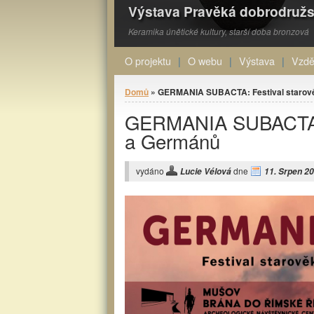
Výstava Pravěká dobrodružs
Keramika únětické kultury, starší doba bronzová
O projektu
O webu
Výstava
Vzdě
Jste zde
Domů
» GERMANIA SUBACTA: Festival starově
GERMANIA SUBACTA: 
a Germánů
vydáno
dne
Lucie Vélová
11. Srpen 20