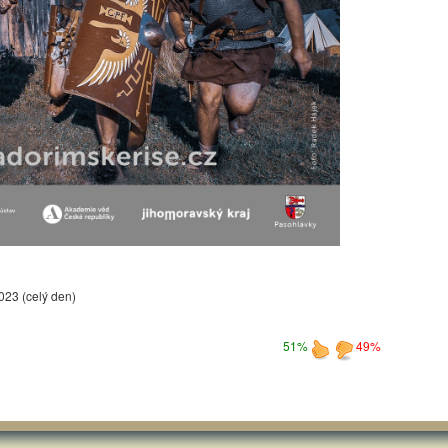
2023 (celý den)
51%
49%