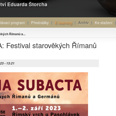
tví Eduarda Štorcha
lávací program
Přednášky
E-learning
Archiv
Ke stažení
kých Římanů a...
Festival starověkých Římanů
23 - 13:21