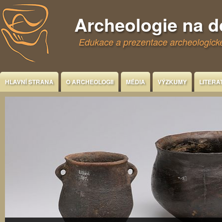
Jump to Content
Archeologie na 
Edukace a prezentace archeologické
HLAVNÍ STRANA
O ARCHEOLOGII
MÉDIA
VÝZKUMY
LITERA