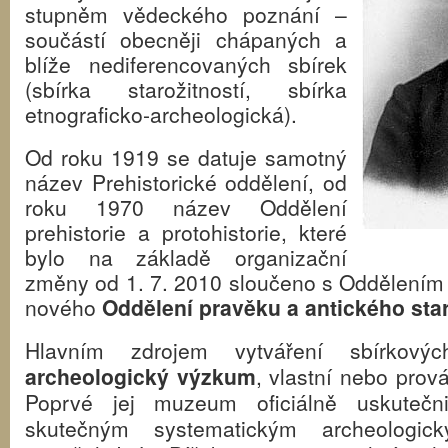
stupněm vědeckého poznání –
součástí obecněji chápaných a
blíže nediferencovaných sbírek
(sbírka starožitností, sbírka
etnograficko-archeologická).
Od roku 1919 se datuje samotný
název Prehistorické oddělení, od
roku 1970 název Oddělení
prehistorie a protohistorie, které
bylo na základě organizační
změny od 1. 7. 2010 sloučeno s Oddělením 
nového
Oddělení pravěku a antického sta
Hlavním zdrojem vytváření sbírko
archeologický výzkum
, vlastní nebo prová
Poprvé jej muzeum oficiálně uskuteč
skutečným systematickým archeolog