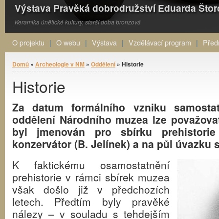
Výstava Pravěká dobrodružství Eduarda Što
Keramika únětické kultury, starší doba bronzová
O projektu
O webu
Výstava
Vzdělávací program
Před
Jste zde
Domů
»
Archeologie v NM
»
Oddělení
» Historie
Historie
Za datum formálního vzniku samostat
oddělení Národního muzea lze považovat
byl jmenován pro sbírku prehistorie
konzervátor (B. Jelínek) a na půl úvazku s
K faktickému osamostatnění
prehistorie v rámci sbírek muzea
však došlo již v předchozích
letech. Předtím byly pravěké
nálezy – v souladu s tehdejším