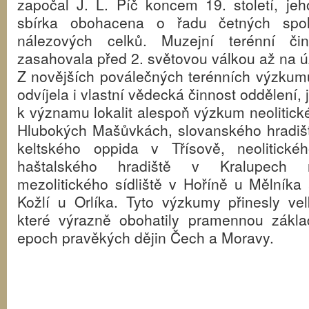
započal J. L. Píč koncem 19. století, jeh
sbírka obohacena o řadu četných spol
nálezových celků. Muzejní terénní či
zasahovala před 2. světovou válkou až na 
Z novějších poválečných terénních výzkumů
odvíjela i vlastní vědecká činnost oddělení,
k významu lokalit alespoň výzkum neolitick
Hlubokých Mašůvkách, slovanského hradiště
keltského oppida v Třísově, neolitické
haštalského hradiště v Kralupech na
mezolitického sídliště v Hoříně u Mělník
Kožlí u Orlíka. Tyto výzkumy přinesly ve
které výrazně obohatily pramennou základ
epoch pravěkých dějin Čech a Moravy.