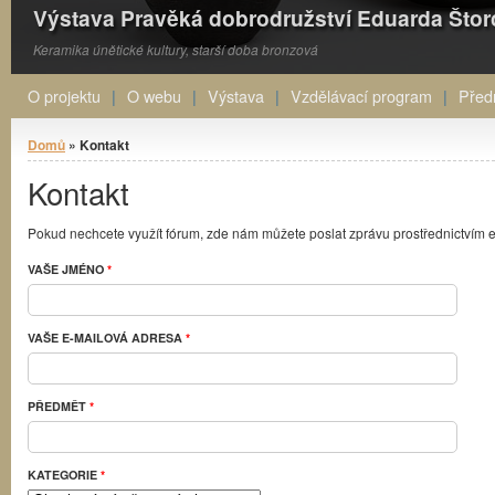
Výstava Pravěká dobrodružství Eduarda Što
Keramika únětické kultury, starší doba bronzová
O projektu
O webu
Výstava
Vzdělávací program
Před
Jste zde
Domů
» Kontakt
Kontakt
Pokud nechcete využít fórum, zde nám můžete poslat zprávu prostřednictvím 
VAŠE JMÉNO
*
VAŠE E-MAILOVÁ ADRESA
*
PŘEDMĚT
*
KATEGORIE
*