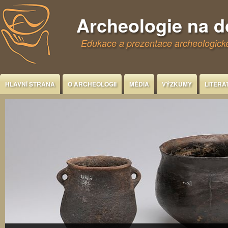
Jump to Content
Archeologie na 
Edukace a prezentace archeologické
HLAVNÍ STRANA
O ARCHEOLOGII
MÉDIA
VÝZKUMY
LITERA