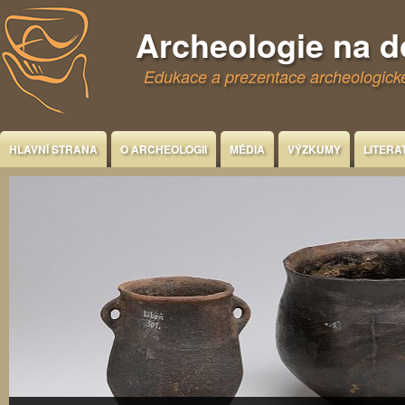
Jump to Content
Archeologie na 
Edukace a prezentace archeologické
HLAVNÍ STRANA
O ARCHEOLOGII
MÉDIA
VÝZKUMY
LITERA