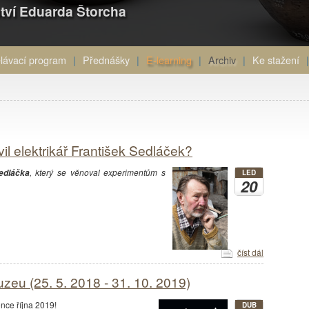
tví Eduarda Štorcha
lávací program
Přednášky
E-learning
Archiv
Ke stažení
avil elektrikář František Sedláček?
, který se věnoval experimentům s
edláčka
LED
20
číst dál
eu (25. 5. 2018 - 31. 10. 2019)
nce října 2019!
DUB