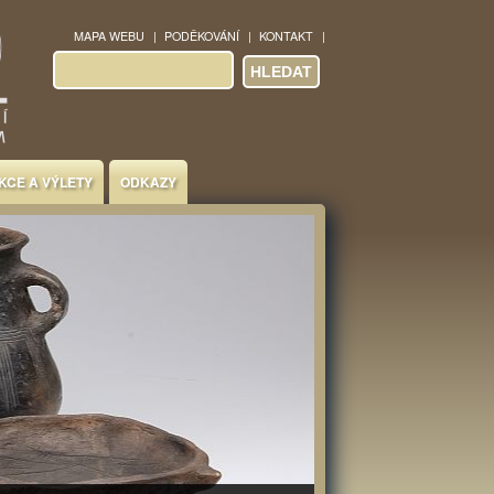
MAPA WEBU
PODĚKOVÁNÍ
KONTAKT
Vyhledávání
HLEDAT
KCE A VÝLETY
ODKAZY