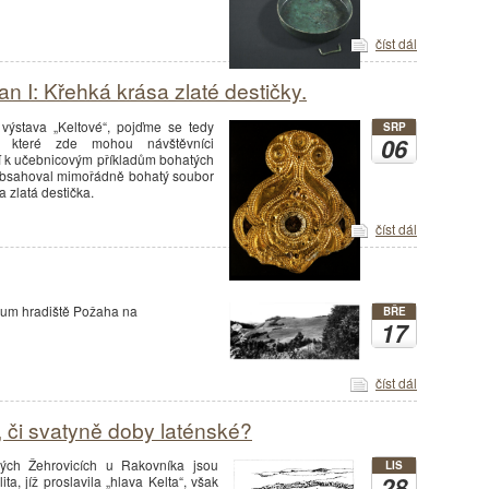
číst dál
 I: Křehká krása zlaté destičky.
ýstava „Keltové“, pojďme se tedy
SRP
06
ů, které zde mohou návštěvníci
í k učebnicovým příkladům bohatých
 obsahoval mimořádně bohatý soubor
 zlatá destička.
číst dál
zkum hradiště Požaha na
BŘE
17
číst dál
e, či svatyně doby laténské?
ých Žehrovicích u Rakovníka jsou
LIS
28
a, jíž proslavila „hlava Kelta“, však