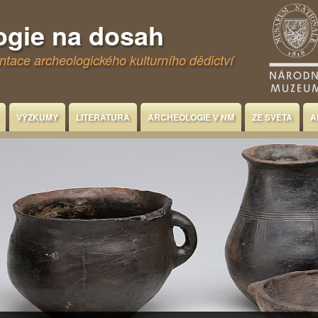
ogie na dosah
tace archeologického kulturního dědictví
VÝZKUMY
LITERATURA
ARCHEOLOGIE V NM
ZE SVĚTA
A