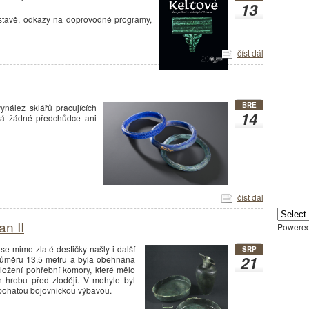
13
ýstavě, odkazy na doprovodné programy,
číst dál
BŘE
ynález sklářů pracujících
14
emá žádné předchůdce ani
číst dál
n II
Powere
 mimo zlaté destičky našly i další
SRP
21
ůměru 13,5 metru a byla obehnána
žení pohřební komory, které mělo
ah hrobu před zloději. V mohyle byl
bohatou bojovnickou výbavou.