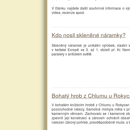
V článku najdete další souhrnné informace o v
videa, recenze apod.
Kdo nosil skleněné náramky?
Skleněný náramek je unikátní výrobek, vlastní v
v keltské Evropě ve 3. až 1. století př. Kr. N
paralely v antickém světě.
Bohatý hrob z Chlumu u Rokyca
V bohatém knížecím hrobě z Chlumu u Rokycan se
pozoruhodné nálezy. Samotná mohyla měla v pr
kamenným věncem. Zachovalo se i kamenné oblo
zpevnit její konstrukci a zároveň ochránit obs
nalezen žárový pohřeb, pravděpodobně muže, s 