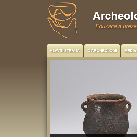
Jump to Content
Archeol
Edukace a prezen
HLAVNÍ STRANA
O ARCHEOLOGII
MÉDIA