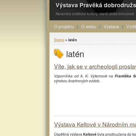
Výstava Pravěká dobrodružs
Keramika únětické kultury, starší doba bronzová
O projektu
O webu
Výstava
Vzdě
Jste zde
Domů
» latén
latén
Víte, jak se v archeologii prosl
Vzpomínka od A. K. Vyternové na
Františka S
výrobou švartnových ozdob.
Výstava Keltové v Národním muz
Úspěšná výstava
Keltové
byla prodloužena do ko