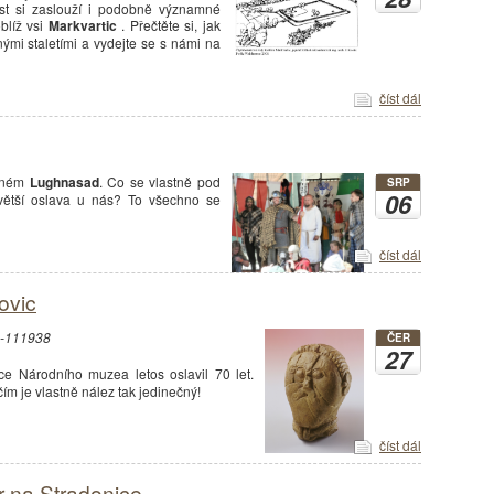
st si zaslouží i podobně významné
líž vsi
Markvartic
. Přečtěte si, jak
mi staletími a vydejte se s námi na
číst dál
vaném
Lughnasad
. Co se vlastně pod
SRP
06
jvětší oslava u nás? To všechno se
číst dál
ovic
H1-111938
ČER
27
ce Národního muzea letos oslavil 70 let.
čím je vlastně nález tak jedinečný!
číst dál
r na Stradonice