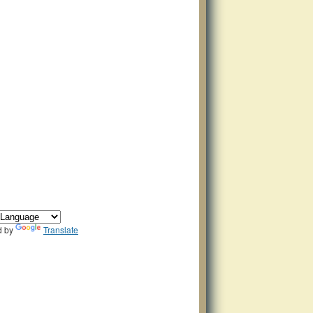
d by
Translate