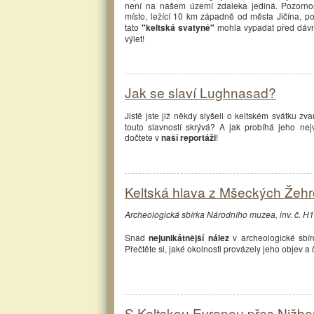
není na našem území zdaleka jediná. Pozorno
místo, ležící 10 km západně od města Jičína, pob
tato
"keltská svatyně"
mohla vypadat před dávný
výlet!
Jak se slaví Lughnasad?
Jistě jste již někdy slyšeli o keltském svátku z
touto slavností skrývá? A jak probíhá jeho ne
dočtete v
naší reportáži
!
Keltská hlava z Mšeckých Žehr
Archeologická sbírka Národního muzea, inv. č. 
Snad
nejunikátnější nález
v archeologické sbír
Přečtěte si, jaké okolnosti provázely jeho objev a 
S Keltskou Evropou přes Nižbo