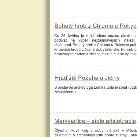
Bohatý hrob z Chlumu u Rokycan
Od 25. května je v Národním muzeu otevřena v
podívat na výběr nejzajímavějších nález
shlédnout. Bohatý hrob z Chlumu u Rokycan patř
knížecích hrobů z časné doby laténské. Pohřeb
bronzových nádob a zbraní, mezi nimiž se vyjímala
Hradiště Požaha u Jičiny
S postavou archeologa Lumíra Jisla je spjat i vý
Novojičínsku.
Markvartice – sídlo aristokraci
Čtyřúhelníkové valy z doby laténské v Mšeck
zájemcům o archeologii jistě dobře známy. Lokalit