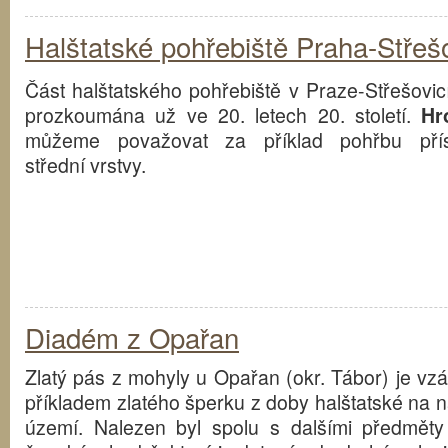
Halštatské pohřebiště Praha-Střeš
Část halštatského pohřebiště v Praze-Střešovic
prozkoumána už ve 20. letech 20. století.
Hr
můžeme považovat za příklad pohřbu přís
střední vrstvy.
Diadém z Opařan
Zlatý pás z mohyly u Opařan (okr. Tábor) je v
příkladem zlatého šperku z doby halštatské na
území. Nalezen byl spolu s dalšími předmět