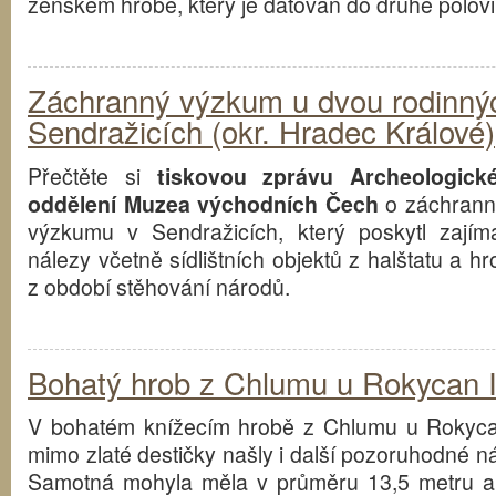
ženském hrobě, který je datován do druhé poloviny 
Záchranný výzkum u dvou rodinný
Sendražicích (okr. Hradec Králové)
Přečtěte si
tiskovou zprávu Archeologick
oddělení Muzea východních Čech
o záchran
výzkumu v Sendražicích, který poskytl zajím
nálezy včetně sídlištních objektů z halštatu a h
z období stěhování národů.
Bohatý hrob z Chlumu u Rokycan I
V bohatém knížecím hrobě z Chlumu u Rokyc
mimo zlaté destičky našly i další pozoruhodné ná
Samotná mohyla měla v průměru 13,5 metru a