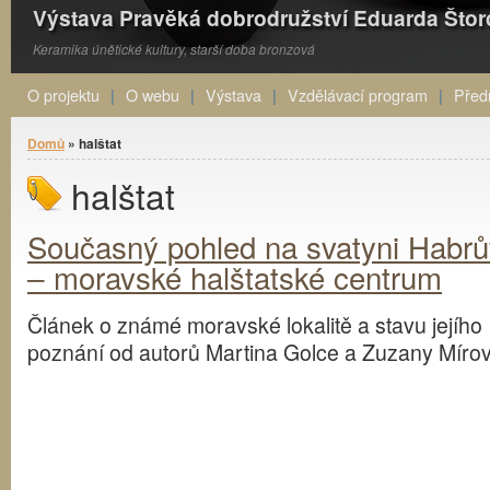
Výstava Pravěká dobrodružství Eduarda Što
Keramika únětické kultury, starší doba bronzová
O projektu
O webu
Výstava
Vzdělávací program
Před
Jste zde
Domů
» halštat
halštat
Současný pohled na svatyni Habrů
‒ moravské halštatské centrum
Článek o známé moravské lokalitě a stavu jejího
poznání od autorů Martina Golce a Zuzany Míro