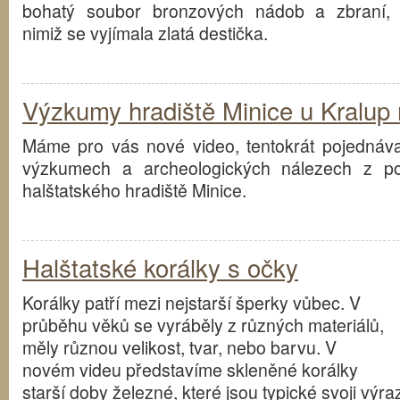
bohatý soubor bronzových nádob a zbraní,
nimiž se vyjímala zlatá destička.
Výzkumy hradiště Minice u Kralup 
Máme pro vás nové video, tentokrát pojednávaj
výzkumech a archeologických nálezech z p
halštatského hradiště Minice.
Halštatské korálky s očky
Korálky patří mezi nejstarší šperky vůbec. V
průběhu věků se vyráběly z různých materiálů,
měly různou velikost, tvar, nebo barvu. V
novém videu představíme skleněné korálky
starší doby železné, které jsou typické svoji výr