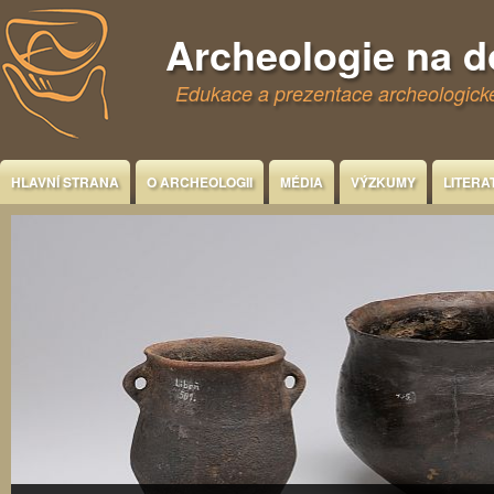
Jump to Content
Archeologie na 
Edukace a prezentace archeologické
HLAVNÍ STRANA
O ARCHEOLOGII
MÉDIA
VÝZKUMY
LITERA