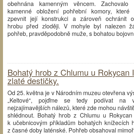
obehnána kamenným věncem. Zachovalo 
kamenné obložení pohřební komory, které
zpevnit její konstrukci a zároveň ochránit 
hrobu před zloději. V mohyle byl nalezen ž
pohřeb, pravděpodobně muže, s bohatou bojovn
Bohatý hrob z Chlumu u Rokycan I
zlaté destičky.
Od 25. května je v Národním muzeu otevřena vý
„Keltové“, pojďme se tedy podívat na v
nejzajímavějších nálezů, které zde mohou návště
shlédnout. Bohatý hrob z Chlumu u Rokycan 
k učebnicovým příkladům bohatých knížecích 
z časné doby laténské. Pohřeb obsahoval mimo