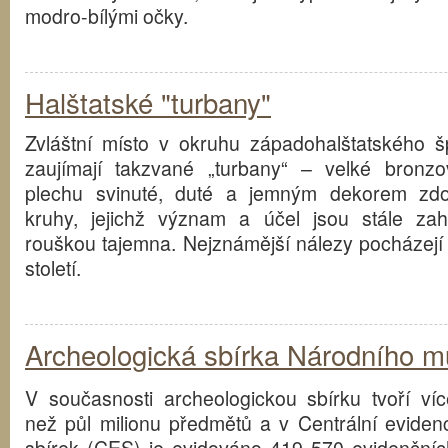
modro-bílými očky.
Halštatské "turbany"
Zvláštní místo v okruhu západohalštatského š
zaujímají takzvané „turbany“ – velké bronzo
plechu svinuté, duté a jemným dekorem zd
kruhy, jejichž význam a účel jsou stále zah
rouškou tajemna. Nejznámější nálezy pocházejí 
století.
Archeologická sbírka Národního 
V současnosti archeologickou sbírku tvoří víc
než půl milionu předmětů a v Centrální evidenc
sbírek (CES) je evidováno 419 570 evidenčníc