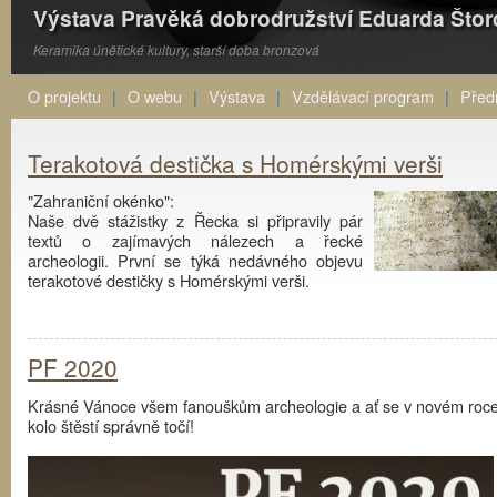
Výstava Pravěká dobrodružství Eduarda Što
Keramika únětické kultury, starší doba bronzová
O projektu
O webu
Výstava
Vzdělávací program
Před
Terakotová destička s Homérskými verši
"Zahraniční okénko":
Naše dvě stážistky z Řecka si připravily pár
textů o zajímavých nálezech a řecké
archeologii. První se týká nedávného objevu
terakotové destičky s Homérskými verši.
PF 2020
Krásné Vánoce všem fanouškům archeologie a ať se v novém roc
kolo štěstí správně točí!