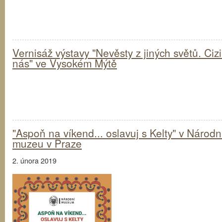
Vernisáž výstavy "Nevěsty z jiných světů. Ciz
nás" ve Vysokém Mýtě
"Aspoň na víkend... oslavuj s Kelty" v Národ
muzeu v Praze
2. února 2019