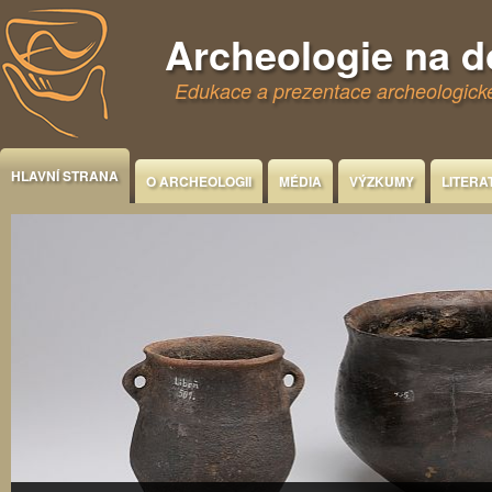
Jump to Content
Archeologie na 
Edukace a prezentace archeologické
HLAVNÍ STRANA
O ARCHEOLOGII
MÉDIA
VÝZKUMY
LITERA