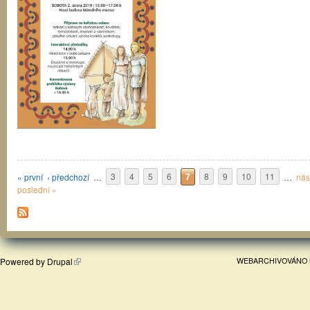
Stránky
« první
‹ předchozí
…
3
4
5
6
7
8
9
10
11
…
nás
poslední »
Powered by
Drupal
WEBARCHIVOVÁNO 