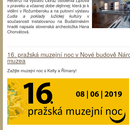
Recenzi na výstavu
Obraz osídlenia Liptova
, která je k
v praveku a včasnej dobe dejinnej
vidění v Rožumberoku a na putovní výstavu
v
Ľudia a poklady lužickej kultúry
současnosti instalovanou na Budatínském
hradě napsala slovenská archeoložka Hana
Chorvátová.
16. pražská muzejní noc v Nové budově Nár
muzea
Zažijte muzejní noc s Kelty a Římany!